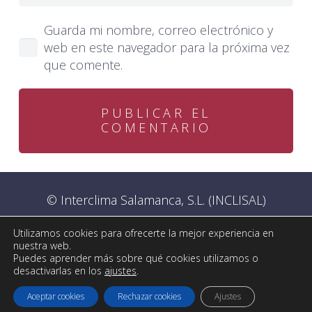
Guarda mi nombre, correo electrónico y
web en este navegador para la próxima vez
que comente.
PUBLICAR EL
COMENTARIO
© Interclima Salamanca, S.L. (INCLISAL)
Utilizamos cookies para ofrecerte la mejor experiencia en
Aviso legal
–
Política de privacidad
–
Declaración
nuestra web.
de accesibilidad
–
Política de Cookies
Puedes aprender más sobre qué cookies utilizamos o
desactivarlas en los
ajustes
.
Web diseñada y desarrollada por
Mobente
Aceptar cookies
Rechazar cookies
Ajustes