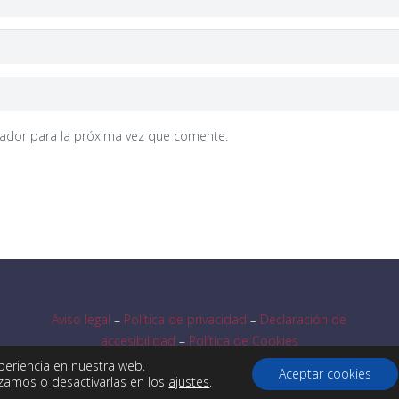
gador para la próxima vez que comente.
Aviso legal
–
Política de privacidad
–
Declaración de
accesibilidad
–
Política de Cookies
periencia en nuestra web.
Aceptar cookies
zamos o desactivarlas en los
ajustes
.