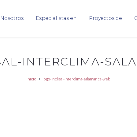
Nosotros
Especialistas en
Proyectos de
C
SAL-INTERCLIMA-SA
Inicio
logo-inclisal-interclima-salamanca-web