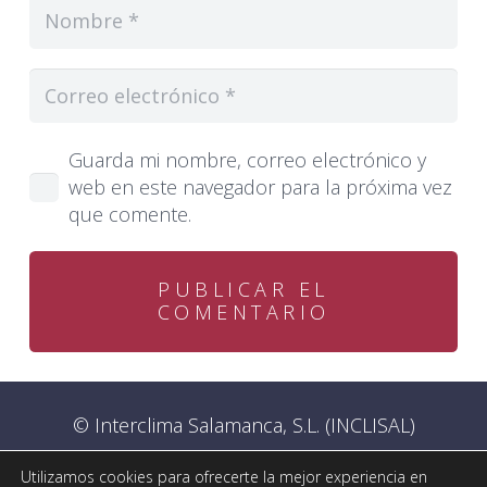
Guarda mi nombre, correo electrónico y
web en este navegador para la próxima vez
que comente.
PUBLICAR EL
COMENTARIO
© Interclima Salamanca, S.L. (INCLISAL)
Utilizamos cookies para ofrecerte la mejor experiencia en
Aviso legal
–
Política de privacidad
–
Declaración