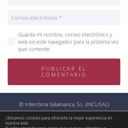
Guarda mi nombre, correo electrónico y
web en este navegador para la próxima vez
que comente.
PUBLICAR EL
COMENTARIO
© Interclima Salamanca, S.L. (INCLISAL)
Utilizamos cookies para ofrecerte la mejor experiencia en
Aviso legal
–
Política de privacidad
–
Declaración
nuestra web.
de accesibilidad
–
Política de Cookies